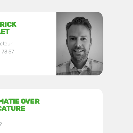
RICK
LET
ecteur
 73 57
MATIE OVER
CATURE
9