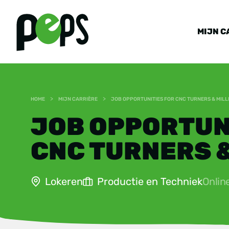
MIJN C
>
>
HOME
MIJN CARRIÈRE
JOB OPPORTUNITIES FOR CNC TURNERS & MILL
JOB OPPORTUN
CNC TURNERS 
Lokeren
Productie en Techniek
Onlin