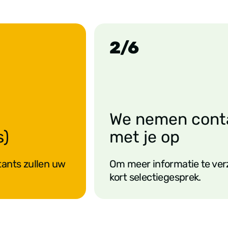
easy commuting
ng on-site guidance
2/6
re, we help make your
e team.
We nemen cont
m.
s)
met je op
tants zullen uw
Om meer informatie te verz
kort selectiegesprek.