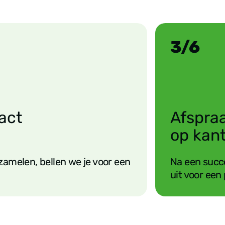
3/6
act
Afspra
op kan
amelen, bellen we je voor een
Na een succe
uit voor een