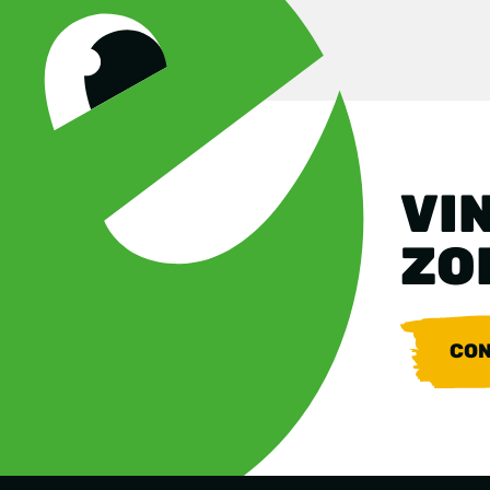
VIN
ZO
CON