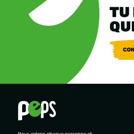
TU
QU
CON
Nous aidons chaque personne et