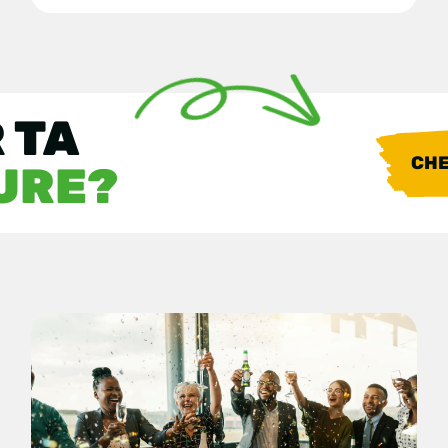
 TA
CH
URE?