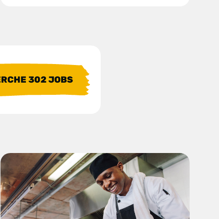
ERCHE
302
JOBS