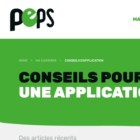
MA
>
>
HOME
MA CARRIÈRE
CONSEILS D'APPLICATION
CONSEILS POU
UNE APPLICATI
Des articles récents