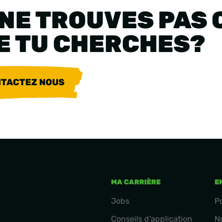
 NE TROUVES PAS 
E TU CHERCHES?
TACTEZ NOUS
MA CARRIÈRE
E
Jobs
P
Conseils d’application
N