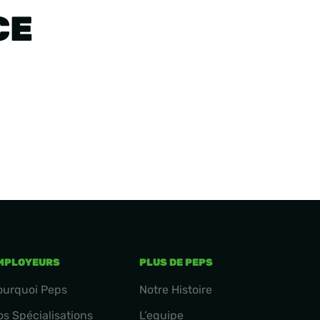
CE
MPLOYEURS
PLUS DE PEPS
ourquoi Peps
Notre Histoire
os Spécialisations
L’equipe