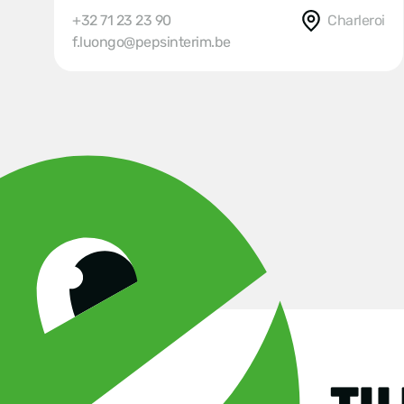
+32 71 23 23 90
Charleroi
f.luongo@pepsinterim.be
TU