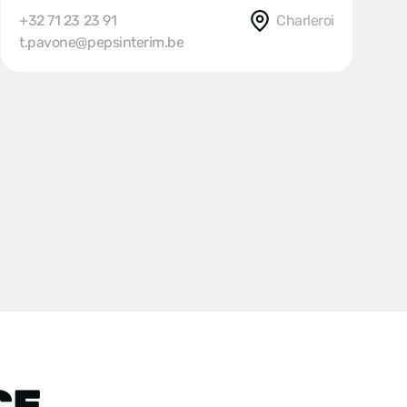
+32 71 23 23 91
Charleroi
t.pavone@pepsinterim.be
CE