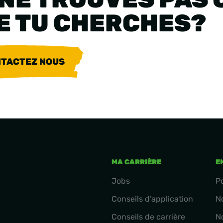
E TU CHERCHES?
TACTEZ NOUS
MA CARRIÈRE
E
Jobs
P
Conseils d’application
N
Conseils de carrière
N