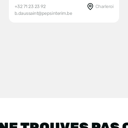
+32 71 23 23 92
Charleroi
b.daussaint@pepsinterim.be
 NE TROUVES PAS 