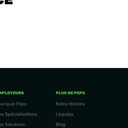
MPLOYEURS
PLUS DE PEPS
ourquoi Peps
Notre Histoire
os Spécialisations
L’equipe
os Solutions
Blog