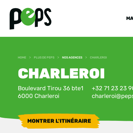
MA
>
>
>
HOME
PLUS DE PEPS
NOS AGENCES
CHARLEROI
CHARLEROI
Boulevard Tirou 36 bte1
+32 71 23 23 9
6000 Charleroi
charleroi@pep
MONTRER L'ITINÉRAIRE