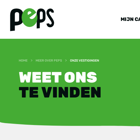
MIJN C
>
>
HOME
MEER OVER PEPS
ONZE VESTIGINGEN
WEET ONS
TE VINDEN