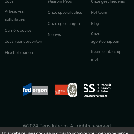
Jobs
Waarom Peps
Onze geschiedenis
Advies voor
Onze specialisaties
Het team
sollicitaties
Onze oplossingen
Blog
Carrière advies
Onze
Nieuws
Jobs voor studenten
agentschappen
Neem contact op
Flexibele banen
met
©2024 Peps Interim. All rights reserved
This website uses cookies in order to improve your web experience.